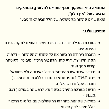
התוצאה היא משקוף וכנף סמויים לחלוטין, המעניקים
הרגשה של "אין חלון",
ומאפשרים פתיחה מקסימלית של חלל הבית לאור טבעי.
היתרון שלנו
:
מערכת המכילה שבירה תרמית פנימית בהתאם לתקני הבידוד
האירופאים.
החברה היחידה המציעה את כל פתרונות הפתיחה – דלתות
הזזה
חלון ציר
דריי קיפ
חלון ציר מרכזי
פיבוט
גליוטינה
",
"
,
,
,
קירות מסך ועוד.
זכוכית אירופאית מהמפעל הגדול באירופה ולא מישראל.
זיגוג
סופר תרמי כסטנדרט ללא תוספת עלות
(
LOW-E
חובה באקלים הישראלי
).
חדש
מערכת מינימל בציפוי עץ
לראשונה בעולם
דגם
(
.
!
FLEX ).
מסילות שקועות מיוחדות המשתלבות עם כל סוגי הריצוף
כולל חיבור לדק חיצוני
.