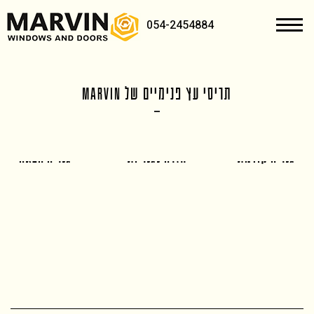
054-2454884
תריסי עץ פנימיים של MARVIN
< גלריה קודמת
חזרה לגלריות
גלריה הבאה >