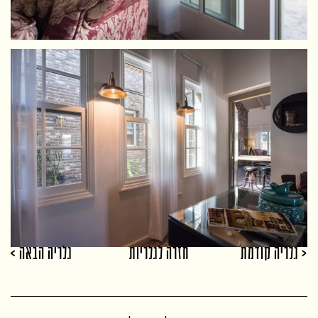
< גלריה קודמת
חזרה לגלריות
גלריה הבאה >