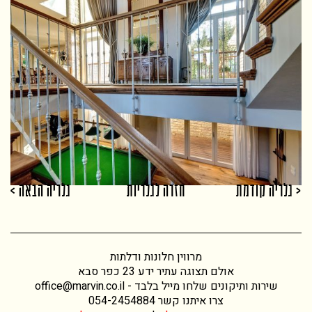
< גלריה קודמת
חזרה לגלריות
גלריה הבאה >
מרווין חלונות ודלתות
אולם תצוגה עתיר ידע 23 כפר סבא
שירות ותיקונים שלחו מייל בלבד -
office@marvin.co.il
צרו איתנו קשר
054-2454884