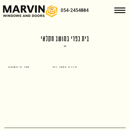
054-2454884
בית כפרי במושב חקלאי
חזרה לגלריות
גלריה הבאה >