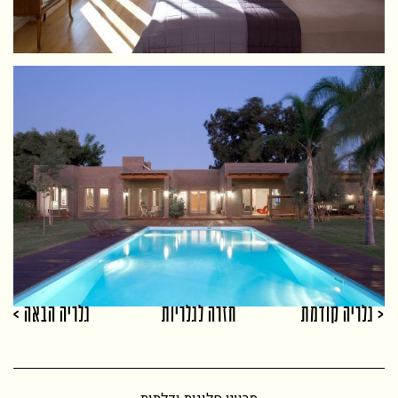
< גלריה קודמת
חזרה לגלריות
גלריה הבאה >