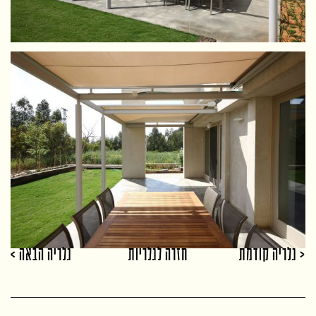
< גלריה קודמת
חזרה לגלריות
גלריה הבאה >