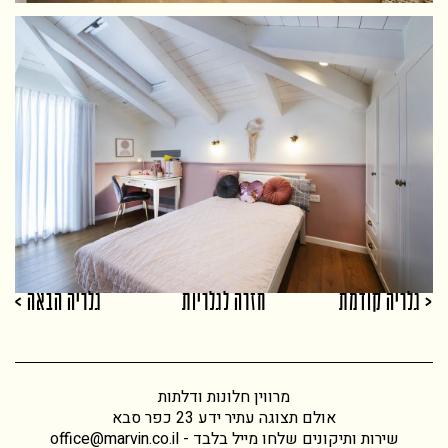
< גלריה קודמת
חזרה לגלריות
גלריה הבאה >
מרווין חלונות ודלתות
אולם תצוגה עתיר ידע 23 כפר סבא
שירות ותיקונים שלחו מייל בלבד -
office@marvin.co.il