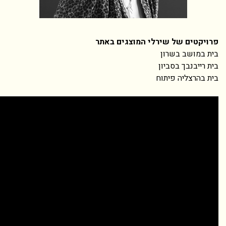
רלי המוצגים באתר
ן
ח