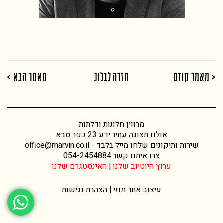
< מאמר קודם
חזרה לבלוג
מאמר הבא >
מרווין חלונות ודלתות
אולם תצוגה עתיר ידע 23 כפר סבא
שירות ותיקונים שלחו מייל בלבד -
office@marvin.co.il
צרו איתנו קשר
054-2454884
ערוץ היוטיוב שלנו
|
האינסטגרם שלנו
עיצוב אתר
מוזי |
הצהרת נגישות