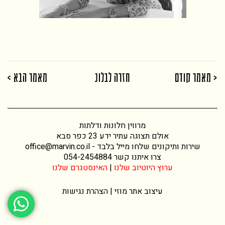
< מאמר קודם
חזרה לבלוג
מאמר הבא >
מרווין חלונות ודלתות
אולם תצוגה עתיר ידע 23 כפר סבא
שירות ותיקונים שלחו מייל בלבד -
office@marvin.co.il
צרו איתנו קשר
054-2454884
ערוץ היוטיוב שלנו
|
האינסטגרם שלנו
עיצוב אתר
מוזי |
הצהרת נגישות