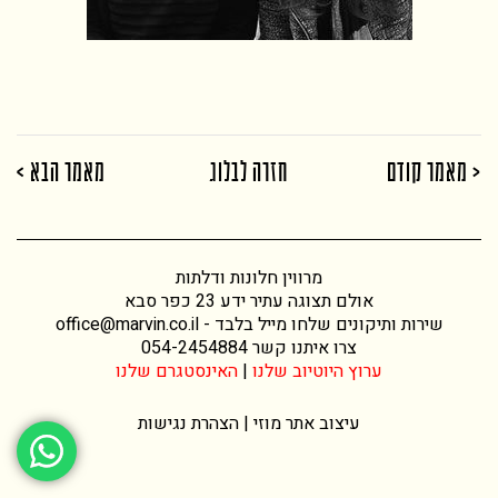
< מאמר קודם
חזרה לבלוג
מאמר הבא >
מרווין חלונות ודלתות
אולם תצוגה עתיר ידע 23 כפר סבא
שירות ותיקונים שלחו מייל בלבד -
office@marvin.co.il
צרו איתנו קשר
054-2454884
ערוץ היוטיוב שלנו
|
האינסטגרם שלנו
עיצוב אתר
מוזי |
הצהרת נגישות