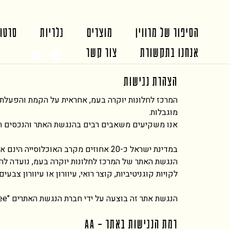
הסיפור של מרווין
מוצרים
גלריות
סרטונ
אנחנו בתקשורת
צור קשר
הצהרת נגישות
מוגבלות.
אנו משקיעים משאבים רבים בהנגשת האתר והנכסים הדיג
במדינת ישראל כ-20 אחוזים מקרב האוכלוסייה הינם אנשים עם מוגבלות הזקוקים לנגישות דיגיטלית, על מנת לצרוך מידע ושירותים כללים.
הנגשת האתר של המרכז לחלונות יוקרה בעמ, נועדה להפוך
לקויות קוגניטיביות, קוצר רואי, עיוורון או עיוורון צבע
הנגשת אתר זה בוצעה על ידי חברת הנגשת האתרים "
ee
רמת הנגישות באתר – AA