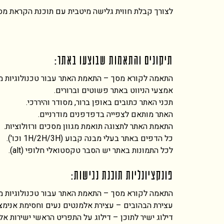
לצורך קבלת חווית גלישה מיטבית עם תוכנת הקראת מסך, אנו ממליצ
תיקונים והתאמות שבוצעו באתר:
התאמה לקורא מסך – התאמת האתר עבור טכנולוגיות מסייעות כגון
אמצעי הניווט באתר פשוטים וברורים.
תכני האתר כתובים באופן ברור, מסודר והיררכי.
האתר מותאם לצפייה בדפדפנים מודרניים.
התאמת האתר לתצוגה תואמת מגוון מסכים ורזולוציות.
כל הדפים באתר בעלי מבנה קבוע (1H/2H/3H וכו').
לכל התמונות באתר יש הסבר טקסטואלי חלופי (alt).
פונקציונליות תוכנת נגישות:
התאמה לקורא מסך – התאמת האתר עבור טכנולוגיות מסייעות כגון
עצירת הבהובים – עצירת אלמנטים נעים וחסימת אנימצי
דילוג ישיר לתוכן – דילוג על התפריט הראשי ישירות אל 