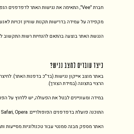
חברת "Vee", התאימה את נגישות האתר לדפדפנים הנפוצים ולשימוש בטלפון הסלולרי ככל הניתן, והשתמשה בבדיקותיה בקוראי מסך מסוג Jaws ו- NVDA.
מקפידה על עמידה בדרישות תקנות שוויון זכויות לאנשים עם מוגבלות 5568 התשע"ג 2013 ברמת AA. וכן, מיישמת את המל
הנגשת האתר בוצעה בהתאם ל
הנחיות
רשות
התקשוב
ל
כיצד עוברים למצב נגיש?
באתר מוצב אייקון נגישות (בד"כ בדפנות האתר). לחיצ
הרצוי בתצוגה (במידת הצורך).
במידה ומעוניינים לבטל את הפעולה, יש ללחוץ על הפו
התוכנה פועלת בדפדפנים הפופולריים: Chrome, Firefox, Safari, Opera בכפוף (תנאי יצרן) הגלישה במצב נגישות מומלצת בדפדפן כרום.
האתר מספק מבנה סמנטי עבור טכנולוגיות מסייעות ותמיכה בדפוס השי